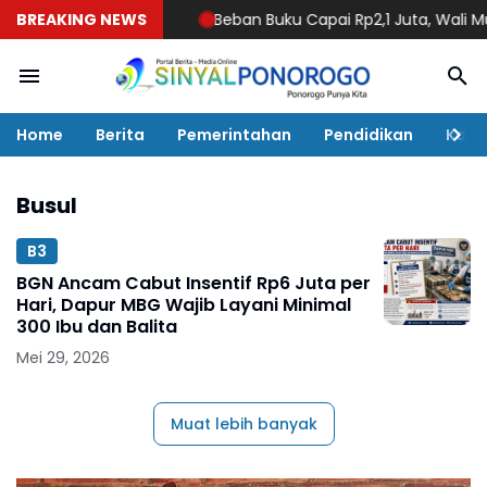
BREAKING NEWS
Beban Buku Capai Rp2,1 Juta, Wali Murid 
Home
Berita
Pemerintahan
Pendidikan
Kaba
Busul
B3
BGN Ancam Cabut Insentif Rp6 Juta per
Hari, Dapur MBG Wajib Layani Minimal
300 Ibu dan Balita
Mei 29, 2026
Muat lebih banyak