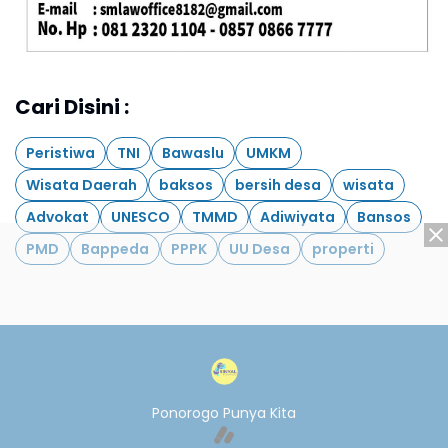
Cari Disini :
Peristiwa
TNI
Bawaslu
UMKM
Wisata Daerah
baksos
bersih desa
wisata
Advokat
UNESCO
TMMD
Adiwiyata
Bansos
PMD
Bappeda
PPPK
UU Desa
properti
Ponorogo Punya Kita