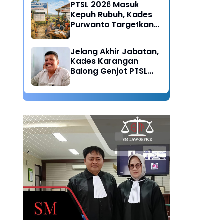
PTSL 2026 Masuk
Kepuh Rubuh, Kades
Purwanto Targetkan
Seluruh Tanah
Bersertifikat
Jelang Akhir Jabatan,
Kades Karangan
Balong Genjot PTSL
2026: Warisan Tertib
Administrasi untuk
Generasi Mendatang