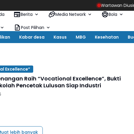
Wartawan Diusir dari Rua
da
Berita
Media Network
Bola
Post Pilihan
dikan
Kabar desa
Kasus
MBG
Kesehatan
Bu
al Excellence”
enangan Raih “Vocational Excellence”, Bukti
kolah Pencetak Lulusan Siap Industri
6
uat lebih banyak