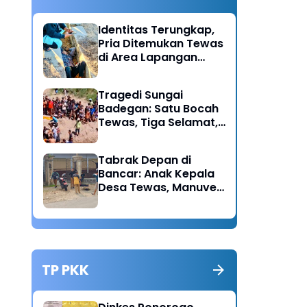
Identitas Terungkap,
Pria Ditemukan Tewas
di Area Lapangan
Kodim Diduga
Meninggal Akibat
Tragedi Sungai
Hipertensi
Badegan: Satu Bocah
Tewas, Tiga Selamat,
Pengawasan Orang
Tua Disorot
Tabrak Depan di
Bancar: Anak Kepala
Desa Tewas, Manuver
Mendadak Pick Up
Diduga Jadi Pemicu
TP PKK