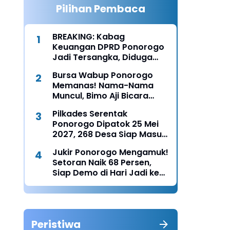
Pilihan Pembaca
BREAKING: Kabag
Keuangan DPRD Ponorogo
Jadi Tersangka, Diduga
Terima Fee 30%
Bursa Wabup Ponorogo
Memanas! Nama-Nama
Muncul, Bimo Aji Bicara
“Chemistry” dengan Bunda
Pilkades Serentak
Rita
Ponorogo Dipatok 25 Mei
2027, 268 Desa Siap Masuk
Tahun Politik Lokal
Jukir Ponorogo Mengamuk!
Setoran Naik 68 Persen,
Siap Demo di Hari Jadi ke-
530
Peristiwa