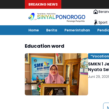
BREAKING NEWS
Beran
Sport
Home
Berita
Pemerintahan
Pendi
Education word
“Vocation
SMKN 1 J
Nyata Se
Juni 29, 202
M