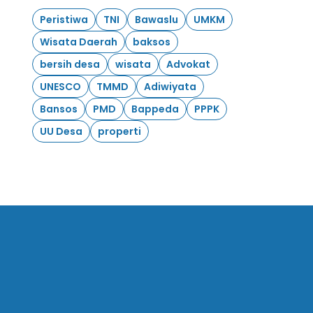
Peristiwa
TNI
Bawaslu
UMKM
Wisata Daerah
baksos
bersih desa
wisata
Advokat
UNESCO
TMMD
Adiwiyata
Bansos
PMD
Bappeda
PPPK
UU Desa
properti