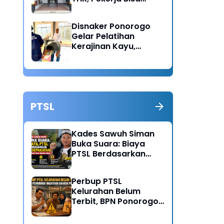
Lapor Jika Tak
Menerima Haknya
Disnaker Ponorogo
Gelar Pelatihan
Kerajinan Kayu,
Dorong Lahirnya
Wirausaha Baru
PTSL
Kades Sawuh Siman
Buka Suara: Biaya
PTSL Berdasarkan
Kesepakatan Pokmas
dan Warga Desa
Perbup PTSL
Kelurahan Belum
Terbit, BPN Ponorogo
Ingatkan Bahaya
Pungli