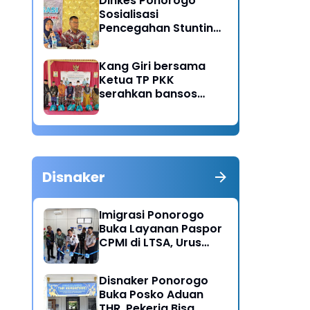
Dinkes Ponorogo
Sosialisasi
Pencegahan Stunting,
Dorong Ibu Hamil
Ciptakan Generasi
Kang Giri bersama
Emas
Ketua TP PKK
serahkan bansos
untuk warga desa
Sukorejo Ponorogo
Disnaker
Imigrasi Ponorogo
Buka Layanan Paspor
CPMI di LTSA, Urus
Dokumen Kini Lebih
Cepat dan Terpadu
Disnaker Ponorogo
Buka Posko Aduan
THR, Pekerja Bisa