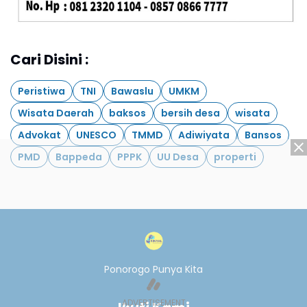
Cari Disini :
Peristiwa
TNI
Bawaslu
UMKM
Wisata Daerah
baksos
bersih desa
wisata
Advokat
UNESCO
TMMD
Adiwiyata
Bansos
PMD
Bappeda
PPPK
UU Desa
properti
Ponorogo Punya Kita