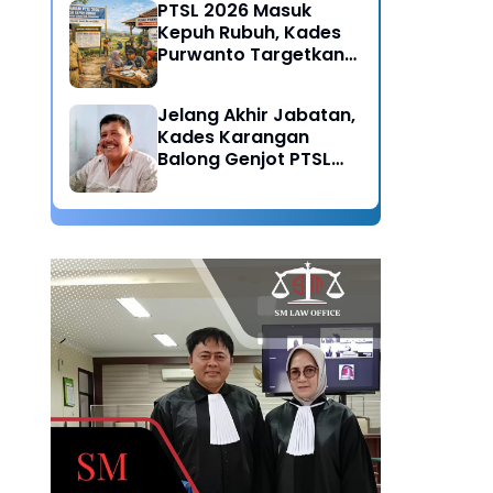
PTSL 2026 Masuk
Kepuh Rubuh, Kades
Purwanto Targetkan
Seluruh Tanah
Bersertifikat
Jelang Akhir Jabatan,
Kades Karangan
Balong Genjot PTSL
2026: Warisan Tertib
Administrasi untuk
Generasi Mendatang