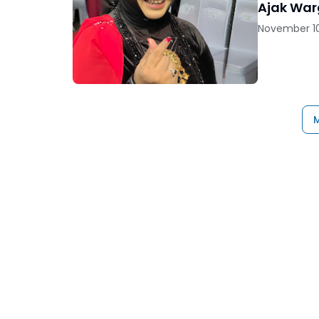
Ajak War
November 10
M