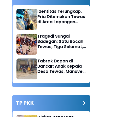
Identitas Terungkap,
Pria Ditemukan Tewas
di Area Lapangan
Kodim Diduga
Meninggal Akibat
Tragedi Sungai
Hipertensi
Badegan: Satu Bocah
Tewas, Tiga Selamat,
Pengawasan Orang
Tua Disorot
Tabrak Depan di
Bancar: Anak Kepala
Desa Tewas, Manuver
Mendadak Pick Up
Diduga Jadi Pemicu
TP PKK