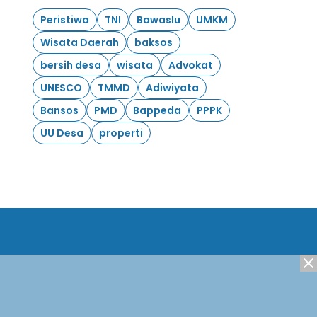
Peristiwa
TNI
Bawaslu
UMKM
Wisata Daerah
baksos
bersih desa
wisata
Advokat
UNESCO
TMMD
Adiwiyata
Bansos
PMD
Bappeda
PPPK
UU Desa
properti