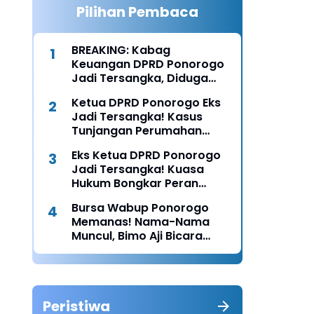
Pilihan Pembaca
BREAKING: Kabag
Keuangan DPRD Ponorogo
Jadi Tersangka, Diduga
Terima Fee 30%
Ketua DPRD Ponorogo Eks
Jadi Tersangka! Kasus
Tunjangan Perumahan
Makin Melebar
Eks Ketua DPRD Ponorogo
Jadi Tersangka! Kuasa
Hukum Bongkar Peran
Perbup & Appraisal: “Kami
Bursa Wabup Ponorogo
Uji Prosesnya”
Memanas! Nama-Nama
Muncul, Bimo Aji Bicara
“Chemistry” dengan Bunda
Rita
Peristiwa