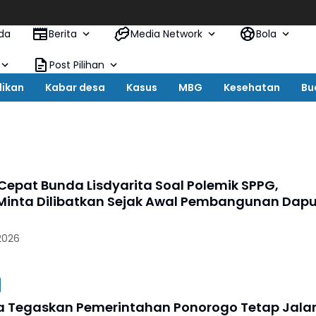
da
Berita
Media Network
Bola
Post Pilihan
dikan
Kabar desa
Kasus
MBG
Kesehatan
Bu
Cepat Bunda Lisdyarita Soal Polemik SPPG,
inta Dilibatkan Sejak Awal Pembangunan Dapu
 2026
ta Tegaskan Pemerintahan Ponorogo Tetap Jala