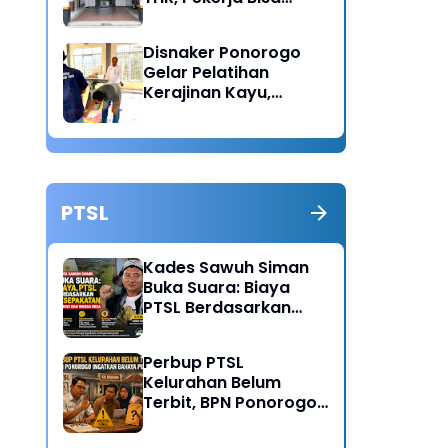
Lapor Jika Tak
Menerima Haknya
Disnaker Ponorogo
Gelar Pelatihan
Kerajinan Kayu,
Dorong Lahirnya
Wirausaha Baru
PTSL
Kades Sawuh Siman
Buka Suara: Biaya
PTSL Berdasarkan
Kesepakatan Pokmas
dan Warga Desa
Perbup PTSL
Kelurahan Belum
Terbit, BPN Ponorogo
Ingatkan Bahaya
Pungli