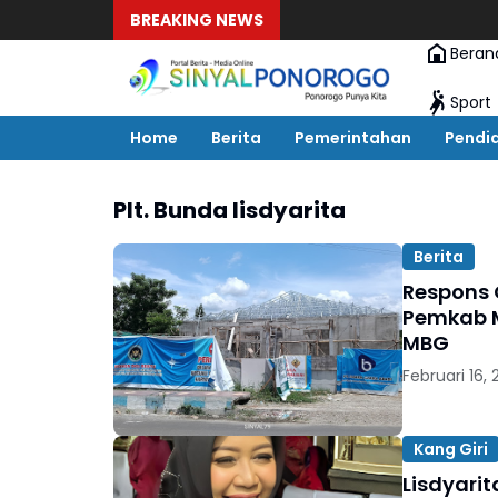
BREAKING NEWS
Beran
Sport
Home
Berita
Pemerintahan
Pendi
Plt. Bunda lisdyarita
Berita
Respons 
Pemkab M
MBG
Februari 16,
Kang Giri
Lisdyari