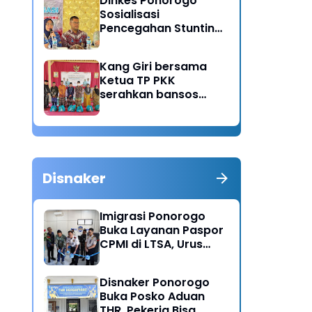
Dinkes Ponorogo
Sosialisasi
Pencegahan Stunting,
Dorong Ibu Hamil
Ciptakan Generasi
Kang Giri bersama
Emas
Ketua TP PKK
serahkan bansos
untuk warga desa
Sukorejo Ponorogo
Disnaker
Imigrasi Ponorogo
Buka Layanan Paspor
CPMI di LTSA, Urus
Dokumen Kini Lebih
Cepat dan Terpadu
Disnaker Ponorogo
Buka Posko Aduan
THR, Pekerja Bisa