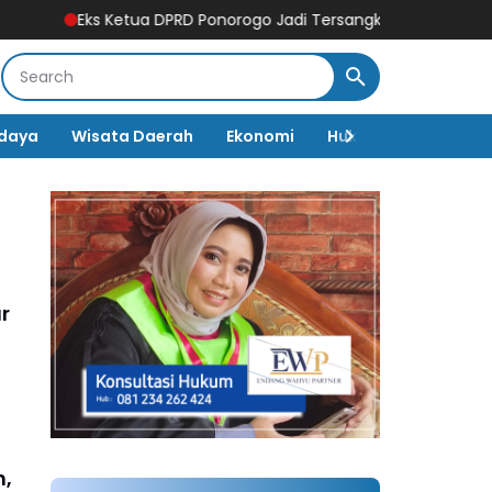
Eks Ketua DPRD Ponorogo Jadi Tersangka! Kuasa Hukum Bongkar P
daya
Wisata Daerah
Ekonomi
Hukum & Kriminal
r
n,