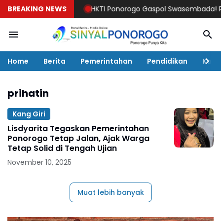
BREAKING NEWS
HKTI Ponorogo Gaspol Swasembada! Rakerc
Home
Berita
Pemerintahan
Pendidikan
Kaba
prihatin
Kang Giri
Lisdyarita Tegaskan Pemerintahan
Ponorogo Tetap Jalan, Ajak Warga
Tetap Solid di Tengah Ujian
November 10, 2025
Muat lebih banyak