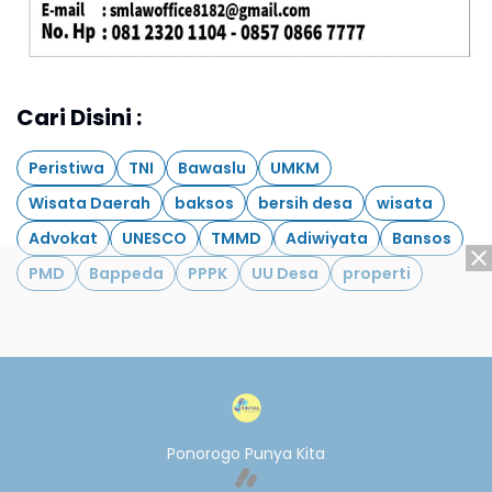
Cari Disini :
Peristiwa
TNI
Bawaslu
UMKM
Wisata Daerah
baksos
bersih desa
wisata
Advokat
UNESCO
TMMD
Adiwiyata
Bansos
PMD
Bappeda
PPPK
UU Desa
properti
Ponorogo Punya Kita