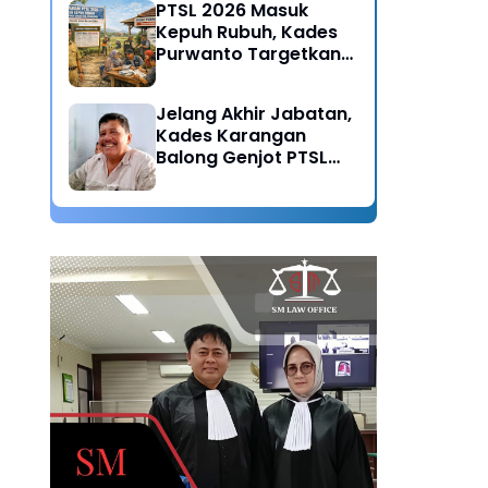
PTSL 2026 Masuk
Kepuh Rubuh, Kades
Purwanto Targetkan
Seluruh Tanah
Bersertifikat
Jelang Akhir Jabatan,
Kades Karangan
Balong Genjot PTSL
2026: Warisan Tertib
Administrasi untuk
Generasi Mendatang