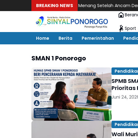
n Dibatalkan, Jukir Ponorogo Menang Setelah Ancam Demo
BREAKING NEWS
Babak
Beran
Sport
Home
Berita
Pemerintahan
Pendi
SMAN 1 Ponorogo
Pendidika
SPMB SMA
Prioritas
Juni 24, 202
Pendidika
Wali Mur