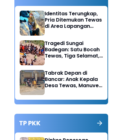
Identitas Terungkap,
Pria Ditemukan Tewas
di Area Lapangan
Kodim Diduga
Meninggal Akibat
Tragedi Sungai
Hipertensi
Badegan: Satu Bocah
Tewas, Tiga Selamat,
Pengawasan Orang
Tua Disorot
Tabrak Depan di
Bancar: Anak Kepala
Desa Tewas, Manuver
Mendadak Pick Up
Diduga Jadi Pemicu
TP PKK