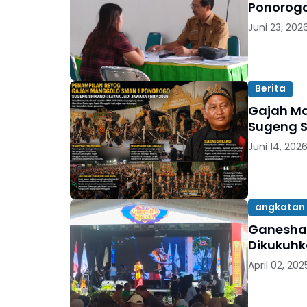
Ponorogo,
Juni 23, 202
Berita
Gajah Ma
Sugeng S
Juni 14, 202
angkatan
Ganesha S
Dikukuhk
April 02, 202