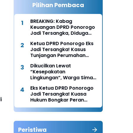
Pilihan Pembaca
BREAKING: Kabag
Keuangan DPRD Ponorogo
Jadi Tersangka, Diduga
Terima Fee 30%
Ketua DPRD Ponorogo Eks
Jadi Tersangka! Kasus
Tunjangan Perumahan
Makin Melebar
Dikucilkan Lewat
“Kesepakatan
Lingkungan”, Warga Siman
Lapor Polisi: Diduga Ada
Eks Ketua DPRD Ponorogo
Upaya Pembunuhan
Jadi Tersangka! Kuasa
Karakter
i
Hukum Bongkar Peran
Perbup & Appraisal: “Kami
Uji Prosesnya”
Peristiwa