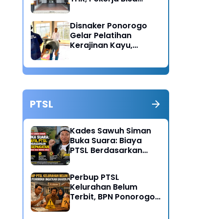
Lapor Jika Tak
Menerima Haknya
Disnaker Ponorogo
Gelar Pelatihan
Kerajinan Kayu,
Dorong Lahirnya
Wirausaha Baru
PTSL
Kades Sawuh Siman
Buka Suara: Biaya
PTSL Berdasarkan
Kesepakatan Pokmas
dan Warga Desa
Perbup PTSL
Kelurahan Belum
Terbit, BPN Ponorogo
Ingatkan Bahaya
Pungli