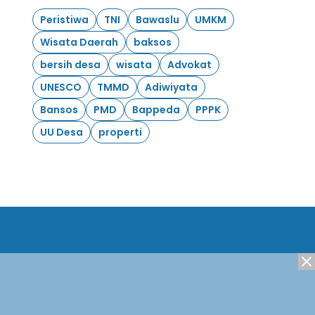
Peristiwa
TNI
Bawaslu
UMKM
Wisata Daerah
baksos
bersih desa
wisata
Advokat
UNESCO
TMMD
Adiwiyata
Bansos
PMD
Bappeda
PPPK
UU Desa
properti