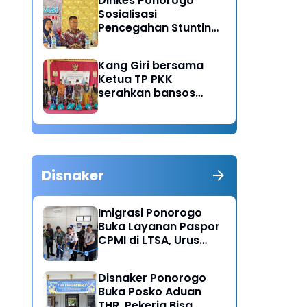
Dinkes Ponorogo
Sosialisasi
Pencegahan Stunting,
Dorong Ibu Hamil
Ciptakan Generasi
Kang Giri bersama
Emas
Ketua TP PKK
serahkan bansos
untuk warga desa
Sukorejo Ponorogo
Disnaker
Imigrasi Ponorogo
Buka Layanan Paspor
CPMI di LTSA, Urus
Dokumen Kini Lebih
Cepat dan Terpadu
Disnaker Ponorogo
Buka Posko Aduan
THR, Pekerja Bisa