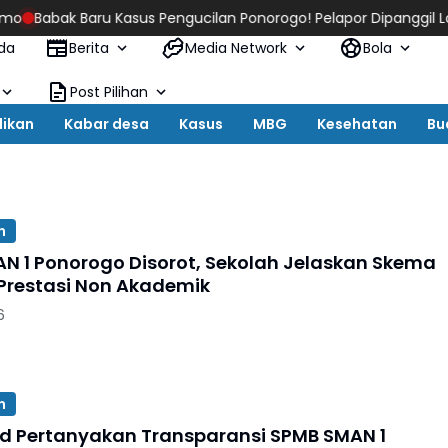
 Baru Kasus Pengucilan Ponorogo! Pelapor Dipanggil Lagi, Polisi 
da
Berita
Media Network
Bola
Post Pilihan
dikan
Kabar desa
Kasus
MBG
Kesehatan
Bu
n
N 1 Ponorogo Disorot, Sekolah Jelaskan Skema
 Prestasi Non Akademik
6
n
id Pertanyakan Transparansi SPMB SMAN 1