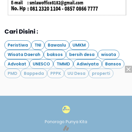
Cari Disini :
Peristiwa
TNI
Bawaslu
UMKM
Wisata Daerah
baksos
bersih desa
wisata
Advokat
UNESCO
TMMD
Adiwiyata
Bansos
PMD
Bappeda
PPPK
UU Desa
properti
Ponorogo Punya Kita