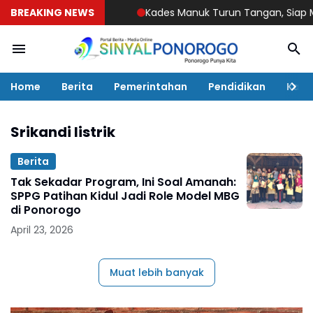
BREAKING NEWS
Kades Manuk Turun Tangan, Siap Media
Home
Berita
Pemerintahan
Pendidikan
Kaba
Srikandi listrik
Berita
Tak Sekadar Program, Ini Soal Amanah:
SPPG Patihan Kidul Jadi Role Model MBG
di Ponorogo
April 23, 2026
Muat lebih banyak