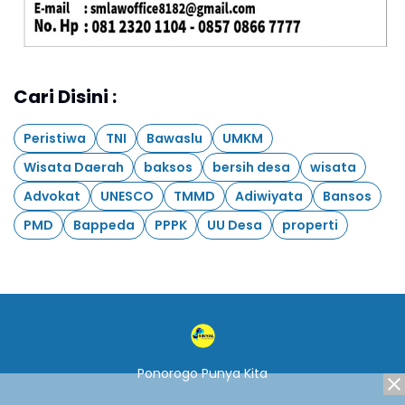
Cari Disini :
Peristiwa
TNI
Bawaslu
UMKM
Wisata Daerah
baksos
bersih desa
wisata
Advokat
UNESCO
TMMD
Adiwiyata
Bansos
PMD
Bappeda
PPPK
UU Desa
properti
Ponorogo Punya Kita