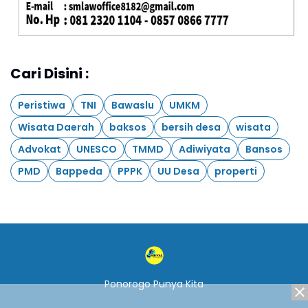
Cari Disini :
Peristiwa
TNI
Bawaslu
UMKM
Wisata Daerah
baksos
bersih desa
wisata
Advokat
UNESCO
TMMD
Adiwiyata
Bansos
PMD
Bappeda
PPPK
UU Desa
properti
Ponorogo Punya Kita