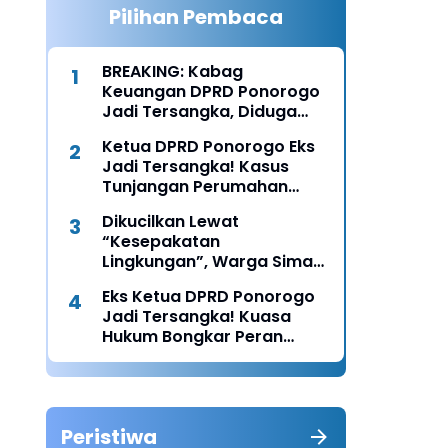
Pilihan Pembaca
BREAKING: Kabag
Keuangan DPRD Ponorogo
Jadi Tersangka, Diduga
Terima Fee 30%
Ketua DPRD Ponorogo Eks
Jadi Tersangka! Kasus
Tunjangan Perumahan
Makin Melebar
Dikucilkan Lewat
“Kesepakatan
Lingkungan”, Warga Siman
Lapor Polisi: Diduga Ada
Eks Ketua DPRD Ponorogo
Upaya Pembunuhan
Jadi Tersangka! Kuasa
Karakter
Hukum Bongkar Peran
Perbup & Appraisal: “Kami
Uji Prosesnya”
Peristiwa