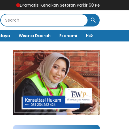
Dramatis! Kenaikan Setoran Parkir 68 Persen Dibatalkan, Juki
daya
Wisata Daerah
Ekonomi
Hukum & Kriminal