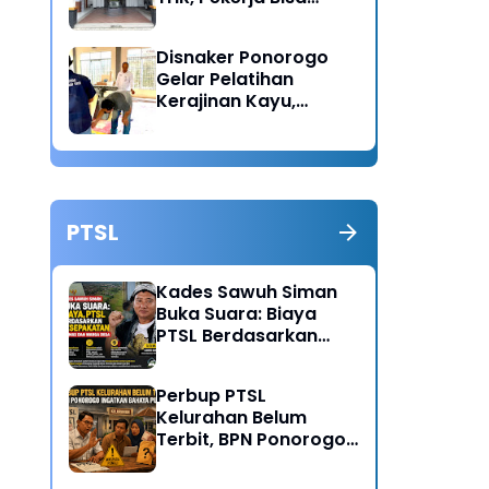
Lapor Jika Tak
Menerima Haknya
Disnaker Ponorogo
Gelar Pelatihan
Kerajinan Kayu,
Dorong Lahirnya
Wirausaha Baru
PTSL
Kades Sawuh Siman
Buka Suara: Biaya
PTSL Berdasarkan
Kesepakatan Pokmas
dan Warga Desa
Perbup PTSL
Kelurahan Belum
Terbit, BPN Ponorogo
Ingatkan Bahaya
Pungli