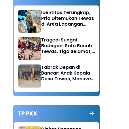
Identitas Terungkap,
Pria Ditemukan Tewas
di Area Lapangan
Kodim Diduga
Meninggal Akibat
Tragedi Sungai
Hipertensi
Badegan: Satu Bocah
Tewas, Tiga Selamat,
Pengawasan Orang
Tua Disorot
Tabrak Depan di
Bancar: Anak Kepala
Desa Tewas, Manuver
Mendadak Pick Up
Diduga Jadi Pemicu
TP PKK