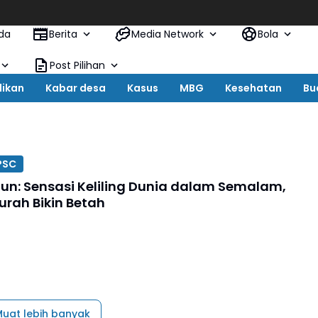
da
Berita
Media Network
Bola
Post Pilihan
dikan
Kabar desa
Kasus
MBG
Kesehatan
Bu
PSC
un: Sensasi Keliling Dunia dalam Semalam,
urah Bikin Betah
uat lebih banyak