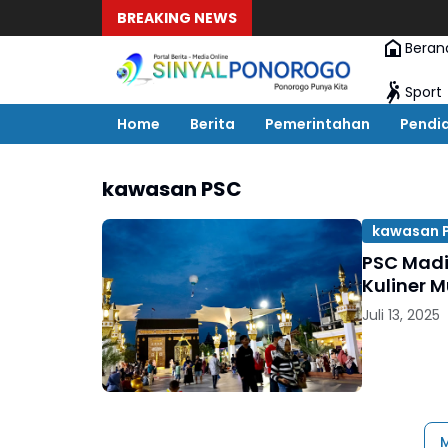
BREAKING NEWS
Beran
Sport
Home
Berita
Pemerintahan
Pendi
kawasan PSC
kawasan 
PSC Madi
Kuliner M
Juli 13, 2025
M