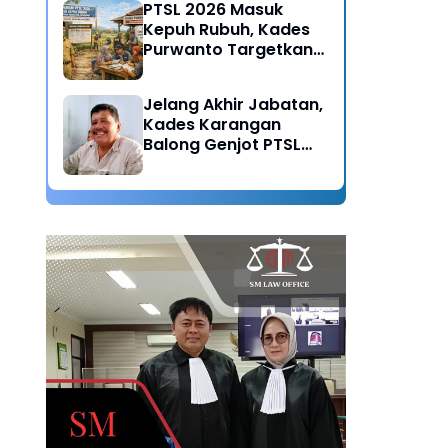
PTSL 2026 Masuk
Kepuh Rubuh, Kades
Purwanto Targetkan
Seluruh Tanah
Bersertifikat
Jelang Akhir Jabatan,
Kades Karangan
Balong Genjot PTSL
2026: Warisan Tertib
Administrasi untuk
Generasi Mendatang