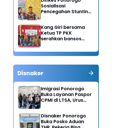
Dinkes Ponorogo
Sosialisasi
Pencegahan Stunting,
Dorong Ibu Hamil
Ciptakan Generasi
Kang Giri bersama
Emas
Ketua TP PKK
serahkan bansos
untuk warga desa
Sukorejo Ponorogo
Disnaker
Imigrasi Ponorogo
Buka Layanan Paspor
CPMI di LTSA, Urus
Dokumen Kini Lebih
Cepat dan Terpadu
Disnaker Ponorogo
Buka Posko Aduan
THR, Pekerja Bisa