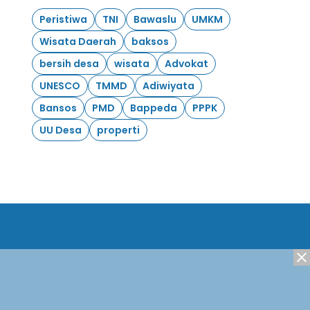
Peristiwa
TNI
Bawaslu
UMKM
Wisata Daerah
baksos
bersih desa
wisata
Advokat
UNESCO
TMMD
Adiwiyata
Bansos
PMD
Bappeda
PPPK
UU Desa
properti