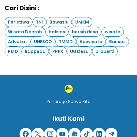
Cari Disini :
Peristiwa
TNI
Bawaslu
UMKM
Wisata Daerah
baksos
bersih desa
wisata
Advokat
UNESCO
TMMD
Adiwiyata
Bansos
PMD
Bappeda
PPPK
UU Desa
properti
Ponorogo Punya Kita
Ikuti Kami