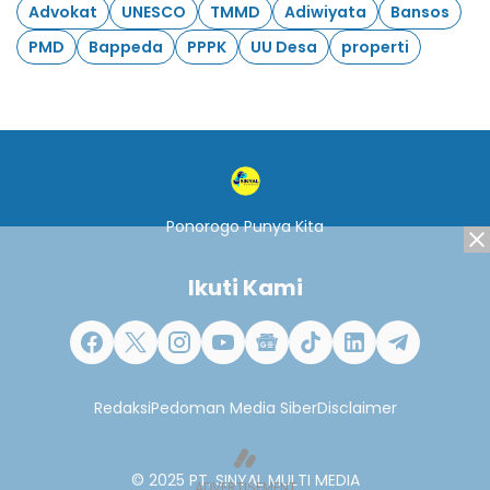
Advokat
UNESCO
TMMD
Adiwiyata
Bansos
PMD
Bappeda
PPPK
UU Desa
properti
Ponorogo Punya Kita
Ikuti Kami
Redaksi
Pedoman Media Siber
Disclaimer
© 2025
PT. SINYAL MULTI MEDIA