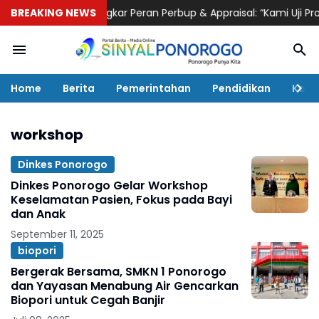
asa Hukum Bongkar Peran Perbup & Appraisal: “Kami Uji Prosesn
BREAKING NEWS
Home
Berita
Pemerintahan
Pendidikan
Kaba
workshop
Dinkes Ponorogo
Dinkes Ponorogo Gelar Workshop
Keselamatan Pasien, Fokus pada Bayi
dan Anak
September 11, 2025
biopori
Bergerak Bersama, SMKN 1 Ponorogo
dan Yayasan Menabung Air Gencarkan
Biopori untuk Cegah Banjir