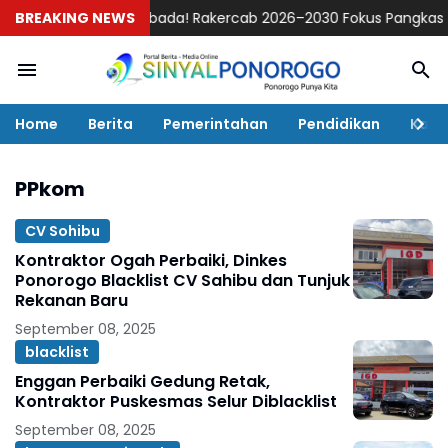
 Gaspol Swasembada! Rakercab 2026–2030 Fokus Pangkas Tengku
BREAKING NEWS
Home
Berita
Pemerintahan
Pendidikan
Kaba
PPkom
CV Sohibu
Kontraktor Ogah Perbaiki, Dinkes
Ponorogo Blacklist CV Sahibu dan Tunjuk
Rekanan Baru
September 08, 2025
blacklist
Enggan Perbaiki Gedung Retak,
Kontraktor Puskesmas Selur Diblacklist
September 08, 2025