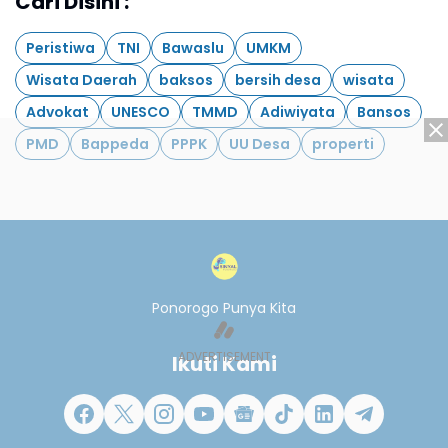
Cari Disini :
Peristiwa
TNI
Bawaslu
UMKM
Wisata Daerah
baksos
bersih desa
wisata
Advokat
UNESCO
TMMD
Adiwiyata
Bansos
PMD
Bappeda
PPPK
UU Desa
properti
Ponorogo Punya Kita
Ikuti Kami