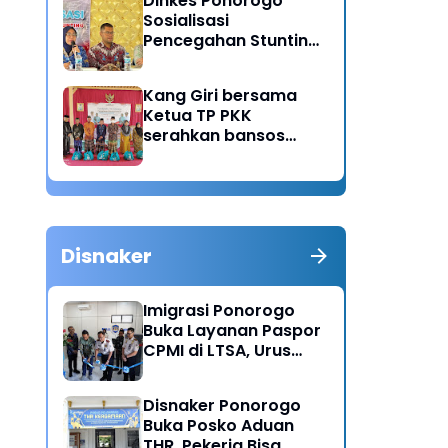
Dinkes Ponorogo
Sosialisasi
Pencegahan Stunting,
Dorong Ibu Hamil
Ciptakan Generasi
Kang Giri bersama
Emas
Ketua TP PKK
serahkan bansos
untuk warga desa
Sukorejo Ponorogo
Disnaker
Imigrasi Ponorogo
Buka Layanan Paspor
CPMI di LTSA, Urus
Dokumen Kini Lebih
Cepat dan Terpadu
Disnaker Ponorogo
Buka Posko Aduan
THR, Pekerja Bisa