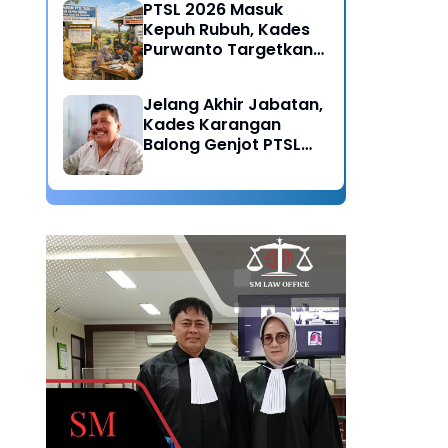
PTSL 2026 Masuk
Kepuh Rubuh, Kades
Purwanto Targetkan
Seluruh Tanah
Bersertifikat
Jelang Akhir Jabatan,
Kades Karangan
Balong Genjot PTSL
2026: Warisan Tertib
Administrasi untuk
Generasi Mendatang