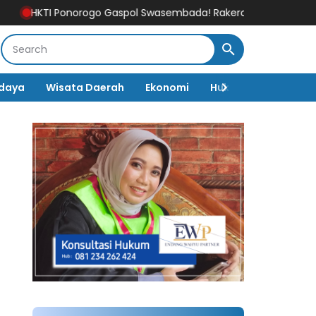
 Ponorogo Gaspol Swasembada! Rakercab 2026–2030 Fokus Pangk
daya
Wisata Daerah
Ekonomi
Hukum & Kriminal