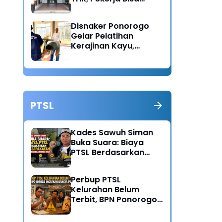
Lapor Jika Tak
Menerima Haknya
Disnaker Ponorogo
Gelar Pelatihan
Kerajinan Kayu,
Dorong Lahirnya
Wirausaha Baru
PTSL
Kades Sawuh Siman
Buka Suara: Biaya
PTSL Berdasarkan
Kesepakatan Pokmas
dan Warga Desa
Perbup PTSL
Kelurahan Belum
Terbit, BPN Ponorogo
Ingatkan Bahaya
Pungli