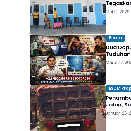
Tegaskan
Mei 12, 2026
Berita
Dua Dapu
Tuduhan 
Maret 17, 20
ESDM Prop
Penamban
Jalan, S
Januari 26, 