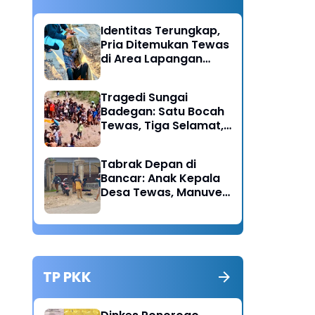
Identitas Terungkap,
Pria Ditemukan Tewas
di Area Lapangan
Kodim Diduga
Meninggal Akibat
Tragedi Sungai
Hipertensi
Badegan: Satu Bocah
Tewas, Tiga Selamat,
Pengawasan Orang
Tua Disorot
Tabrak Depan di
Bancar: Anak Kepala
Desa Tewas, Manuver
Mendadak Pick Up
Diduga Jadi Pemicu
TP PKK