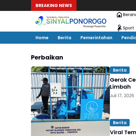
BREAKING NEWS
Beran
Sport
Home
Berita
Pemerintahan
Pendi
Perbaikan
Berita
Gerak Ce
Limbah
Juli 17, 2026
Berita
Viral Te