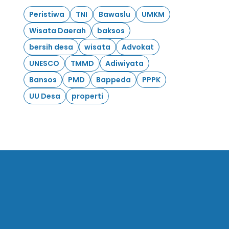
Peristiwa
TNI
Bawaslu
UMKM
Wisata Daerah
baksos
bersih desa
wisata
Advokat
UNESCO
TMMD
Adiwiyata
Bansos
PMD
Bappeda
PPPK
UU Desa
properti