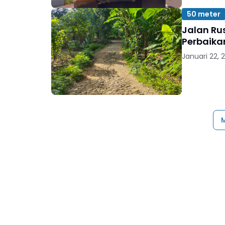
50 meter
Jalan Ru
Perbaika
Januari 22, 
M