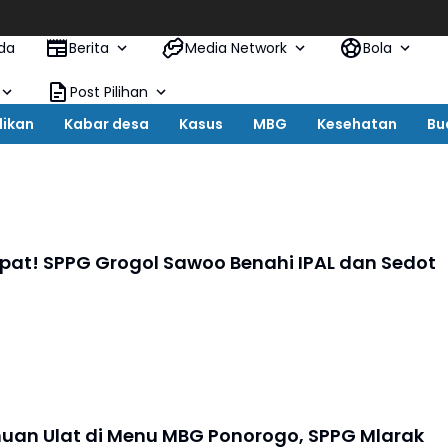
HKTI
da
Berita
Media Network
Bola
Post Pilihan
dikan
Kabar desa
Kasus
MBG
Kesehatan
Bu
pat! SPPG Grogol Sawoo Benahi IPAL dan Sedot
muan Ulat di Menu MBG Ponorogo, SPPG Mlarak