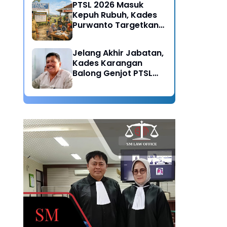
PTSL 2026 Masuk
Kepuh Rubuh, Kades
Purwanto Targetkan
Seluruh Tanah
Bersertifikat
Jelang Akhir Jabatan,
Kades Karangan
Balong Genjot PTSL
2026: Warisan Tertib
Administrasi untuk
Generasi Mendatang