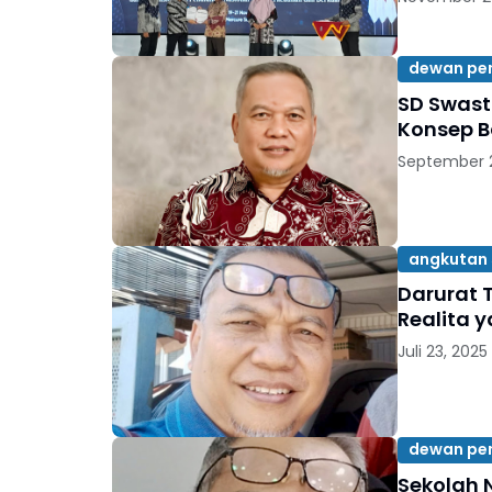
dewan pe
SD Swast
Konsep B
September 2
angkutan 
Darurat 
Realita 
Juli 23, 2025
dewan pe
Sekolah 