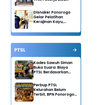
Lapor Jika Tak
Menerima Haknya
Disnaker Ponorogo
Gelar Pelatihan
Kerajinan Kayu,
Dorong Lahirnya
Wirausaha Baru
PTSL
Kades Sawuh Siman
Buka Suara: Biaya
PTSL Berdasarkan
Kesepakatan Pokmas
dan Warga Desa
Perbup PTSL
Kelurahan Belum
Terbit, BPN Ponorogo
Ingatkan Bahaya
Pungli