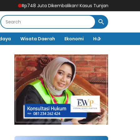
p748 Juta Dikembalikan! Kasus Tunjangan DPRD Ponorogo Makin Pan
daya
Wisata Daerah
Ekonomi
Hukum & Kriminal