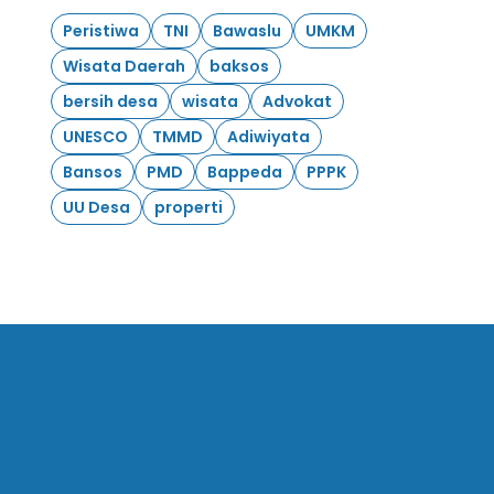
Peristiwa
TNI
Bawaslu
UMKM
Wisata Daerah
baksos
bersih desa
wisata
Advokat
UNESCO
TMMD
Adiwiyata
Bansos
PMD
Bappeda
PPPK
UU Desa
properti