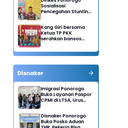
Dinkes Ponorogo
Sosialisasi
Pencegahan Stunting,
Dorong Ibu Hamil
Ciptakan Generasi
Kang Giri bersama
Emas
Ketua TP PKK
serahkan bansos
untuk warga desa
Sukorejo Ponorogo
Disnaker
Imigrasi Ponorogo
Buka Layanan Paspor
CPMI di LTSA, Urus
Dokumen Kini Lebih
Cepat dan Terpadu
Disnaker Ponorogo
Buka Posko Aduan
THR, Pekerja Bisa