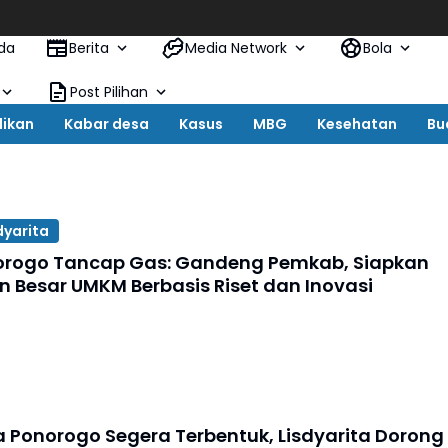
R
da
Berita
Media Network
Bola
Post Pilihan
dikan
Kabar desa
Kasus
MBG
Kesehatan
Bu
dyarita
orogo Tancap Gas: Gandeng Pemkab, Siapkan
 Besar UMKM Berbasis Riset dan Inovasi
a Ponorogo Segera Terbentuk, Lisdyarita Dorong