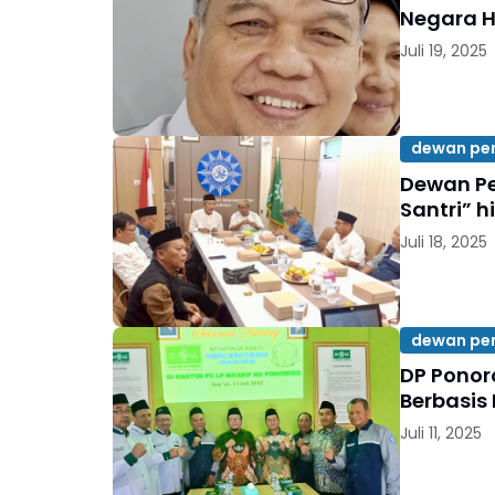
Negara H
Juli 19, 2025
dewan pe
Dewan Pe
Santri” 
Juli 18, 2025
dewan pe
DP Ponor
Berbasis
Juli 11, 2025