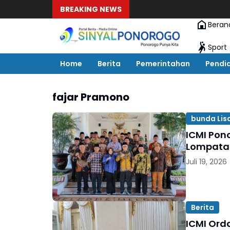
BREAKING NEWS
Beran
Sport
Home
Berita
Pemerintahan
Pendi
fajar Pramono
bunda Lis
ICMI Pon
Lompatan
Juli 19, 2026
Berita
ICMI Ord