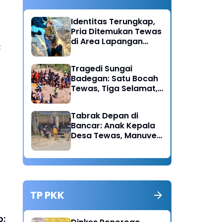
Identitas Terungkap,
Pria Ditemukan Tewas
di Area Lapangan
:
Kodim Diduga
Meninggal Akibat
Tragedi Sungai
Hipertensi
Badegan: Satu Bocah
Tewas, Tiga Selamat,
Pengawasan Orang
Tua Disorot
Tabrak Depan di
Bancar: Anak Kepala
Desa Tewas, Manuver
Mendadak Pick Up
Diduga Jadi Pemicu
TP PKK
o: