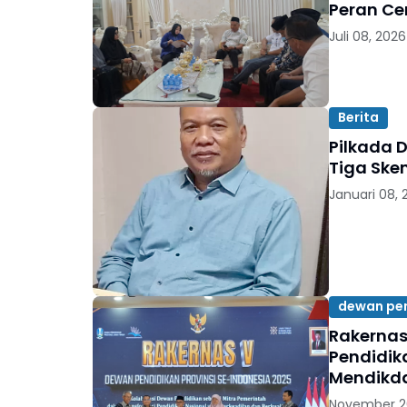
Peran Ce
Juli 08, 2026
Berita
Pilkada 
Tiga Ske
Januari 08, 
dewan pe
Rakernas
Pendidik
Mendikda
November 2