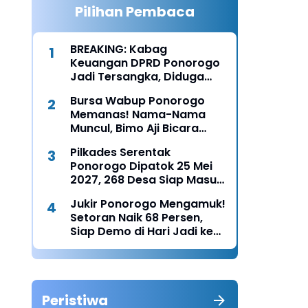
Pilihan Pembaca
BREAKING: Kabag
Keuangan DPRD Ponorogo
Jadi Tersangka, Diduga
Terima Fee 30%
Bursa Wabup Ponorogo
Memanas! Nama-Nama
Muncul, Bimo Aji Bicara
“Chemistry” dengan Bunda
Pilkades Serentak
Rita
Ponorogo Dipatok 25 Mei
2027, 268 Desa Siap Masuk
Tahun Politik Lokal
Jukir Ponorogo Mengamuk!
Setoran Naik 68 Persen,
Siap Demo di Hari Jadi ke-
530
Peristiwa