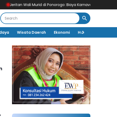
ali Murid di Ponorogo: Biaya Karnaval HUT RI Tembus Rp250 Ribu
daya
Wisata Daerah
Ekonomi
Hukum & Kriminal
n
,