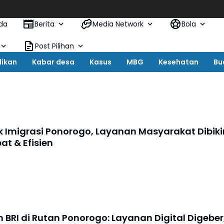
Jeritan W
da
Berita
Media Network
Bola
Post Pilihan
dikan
Kabar desa
Kasus
MBG
Kesehatan
Bu
k Imigrasi Ponorogo, Layanan Masyarakat Dibiki
at & Efisien
 BRI di Rutan Ponorogo: Layanan Digital Digeber