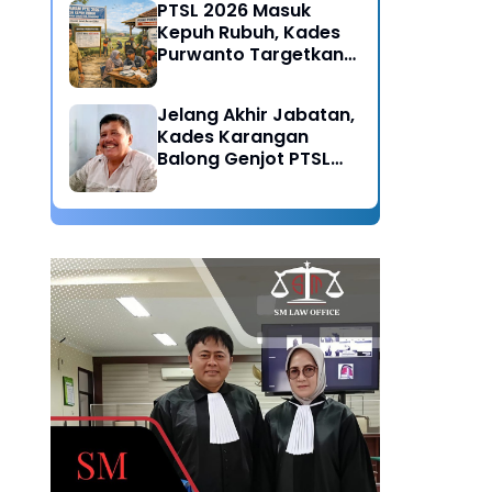
PTSL 2026 Masuk
Kepuh Rubuh, Kades
Purwanto Targetkan
Seluruh Tanah
Bersertifikat
Jelang Akhir Jabatan,
Kades Karangan
Balong Genjot PTSL
2026: Warisan Tertib
Administrasi untuk
Generasi Mendatang