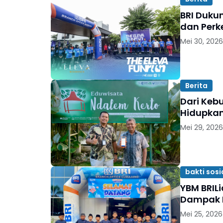
BRI Duku
dan Perk
Mei 30, 2026
Berita
Dari Keb
Hidupkan
Mei 29, 2026
bakti sosi
YBM BRIL
Dampak B
Mei 25, 2026