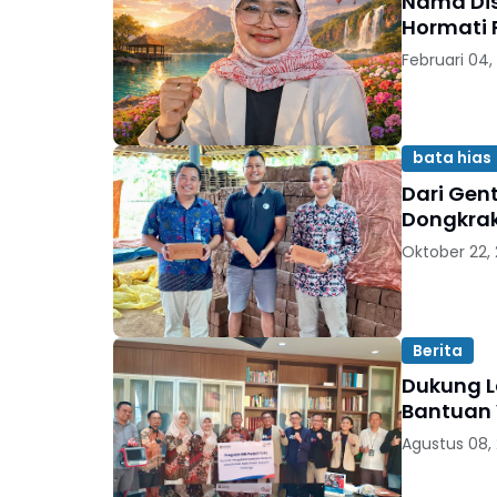
Nama Dis
Hormati 
Februari 04,
bata hias
Dari Gent
Dongkrak
Oktober 22,
Berita
Dukung L
Bantuan 
Agustus 08,