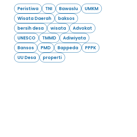
Peristiwa
TNI
Bawaslu
UMKM
Wisata Daerah
baksos
bersih desa
wisata
Advokat
UNESCO
TMMD
Adiwiyata
Bansos
PMD
Bappeda
PPPK
UU Desa
properti