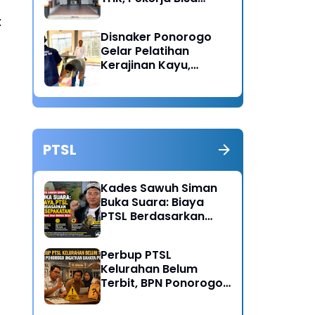
Lapor Jika Tak
t
Menerima Haknya
Disnaker Ponorogo
Gelar Pelatihan
Kerajinan Kayu,
Dorong Lahirnya
Wirausaha Baru
PTSL
Kades Sawuh Siman
Buka Suara: Biaya
PTSL Berdasarkan
Kesepakatan Pokmas
dan Warga Desa
Perbup PTSL
Kelurahan Belum
Terbit, BPN Ponorogo
Ingatkan Bahaya
Pungli