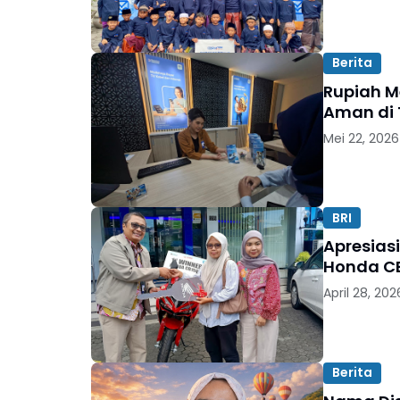
Berita
Rupiah M
Aman di 
Mei 22, 2026
BRI
Apresiasi
Honda CB
April 28, 202
Berita