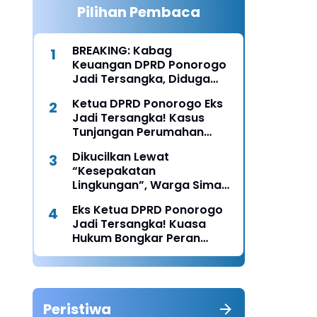
Pilihan Pembaca
BREAKING: Kabag
Keuangan DPRD Ponorogo
Jadi Tersangka, Diduga
Terima Fee 30%
Ketua DPRD Ponorogo Eks
Jadi Tersangka! Kasus
Tunjangan Perumahan
Makin Melebar
Dikucilkan Lewat
“Kesepakatan
Lingkungan”, Warga Siman
Lapor Polisi: Diduga Ada
Eks Ketua DPRD Ponorogo
Upaya Pembunuhan
Jadi Tersangka! Kuasa
Karakter
n
Hukum Bongkar Peran
Perbup & Appraisal: “Kami
Uji Prosesnya”
Peristiwa