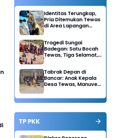
Identitas Terungkap,
Pria Ditemukan Tewas
di Area Lapangan
Kodim Diduga
Meninggal Akibat
Tragedi Sungai
Hipertensi
Badegan: Satu Bocah
Tewas, Tiga Selamat,
Pengawasan Orang
Tua Disorot
an
Tabrak Depan di
Bancar: Anak Kepala
Desa Tewas, Manuver
Mendadak Pick Up
Diduga Jadi Pemicu
TP PKK
di