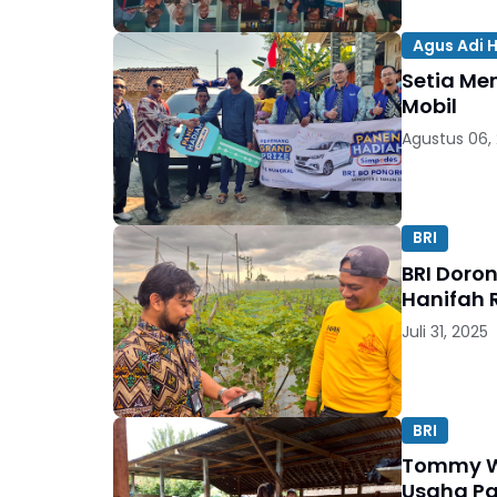
Agus Adi 
Setia Me
Mobil
Agustus 06,
BRI
BRI Doro
Hanifah 
Juli 31, 2025
BRI
Tommy Wa
Usaha Pa