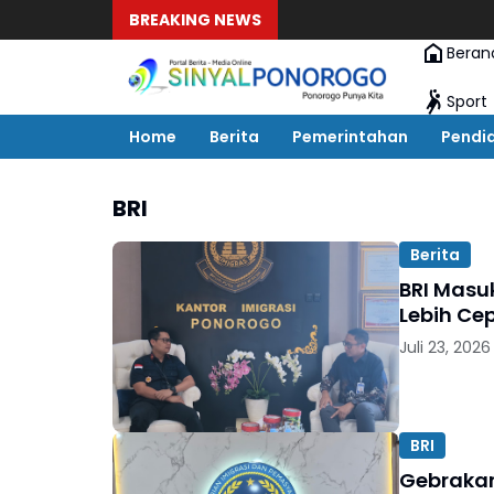
BREAKING NEWS
Beran
Sport
Home
Berita
Pemerintahan
Pendi
BRI
Berita
BRI Masu
Lebih Cep
Juli 23, 2026
BRI
Gebrakan