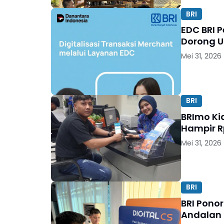
BRI
EDC BRI P
Dorong U
Mei 31, 2026
BRI
BRImo Ki
Hampir Rp
Mei 31, 2026
BRI
BRI Ponor
Andalan 