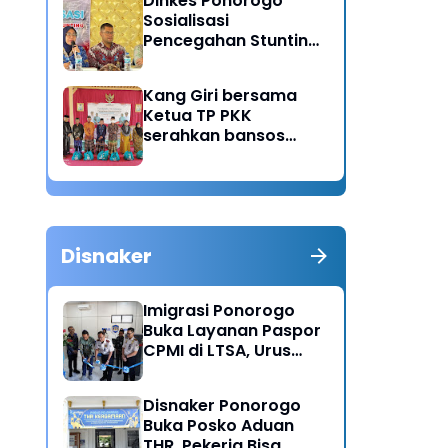
Dinkes Ponorogo
Sosialisasi
Pencegahan Stunting,
Dorong Ibu Hamil
Ciptakan Generasi
Kang Giri bersama
Emas
Ketua TP PKK
serahkan bansos
untuk warga desa
Sukorejo Ponorogo
Disnaker
Imigrasi Ponorogo
Buka Layanan Paspor
CPMI di LTSA, Urus
Dokumen Kini Lebih
Cepat dan Terpadu
Disnaker Ponorogo
Buka Posko Aduan
THR, Pekerja Bisa