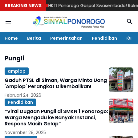
BREAKING NEWS
HKTI Ponorogo Gaspol Swasembada! Rakercab 20
Home
Berita
Pemerintahan
Pendidikan
Kaba
Pungli
amplop
Gaduh PTSL di Siman, Warga Minta Uang
'Amplop' Perangkat Dikembalikan!
Februari 24, 2026
Pendidikan
“Viral Dugaan Pungli di SMKN 1 Ponorogo:
Warga Mengadu ke Banyak Instansi,
Respons Masih Gelap”
November 28, 2025