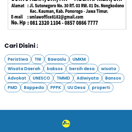
Cari Disini :
Peristiwa
TNI
Bawaslu
UMKM
Wisata Daerah
baksos
bersih desa
wisata
Advokat
UNESCO
TMMD
Adiwiyata
Bansos
PMD
Bappeda
PPPK
UU Desa
properti