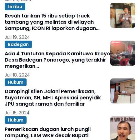
15 ribu
Resah tarikan 15 ribu setiap truck
tambang yang melintas di wilayah
Sampung, ICON RI laporkan dugaan
Pungli ke Polres Ponorogo
Juli 19, 2024
Badegan
Ada 4 Tuntutan Kepada Kamituwo Kroyo
Desa Badegan Ponorogo, yang terakhir
mengerikan...
Juli 18, 2024
Hukum
Dampingi Klien Jalani Pemeriksaan,
Suyatman, SH, MH : Apresiasi penyidik
JPU sangat ramah dan familiar
Juli 15, 2024
Hukum
Pemeriksaan dugaan lurah pungli
rampung, LSM WKR desak Bupati