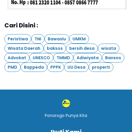
Cari Disini :
Peristiwa
TNI
Bawaslu
UMKM
Wisata Daerah
baksos
bersih desa
wisata
Advokat
UNESCO
TMMD
Adiwiyata
Bansos
PMD
Bappeda
PPPK
UU Desa
properti
Ponorogo Punya Kita